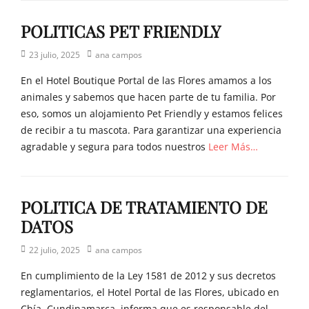
POLITICAS PET FRIENDLY
Posted
Author
23 julio, 2025
ana campos
on
En el Hotel Boutique Portal de las Flores amamos a los
animales y sabemos que hacen parte de tu familia. Por
eso, somos un alojamiento Pet Friendly y estamos felices
de recibir a tu mascota. Para garantizar una experiencia
agradable y segura para todos nuestros
Leer Más…
POLITICA DE TRATAMIENTO DE
DATOS
Posted
Author
22 julio, 2025
ana campos
on
En cumplimiento de la Ley 1581 de 2012 y sus decretos
reglamentarios, el Hotel Portal de las Flores, ubicado en
Chía, Cundinamarca, informa que es responsable del