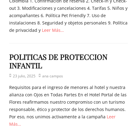
Colombia 1. Confirmación de reserva 2. Check-in y Check-
out 3. Modificaciones y cancelaciones 4. Tarifas 5. Niños y
acompañantes 6. Política Pet Friendly 7. Uso de
instalaciones 8. Seguridad y objetos personales 9. Política
de privacidad y
Leer Más…
POLITICAS DE PROTECCION
INFANTIL
Posted
Author
23 julio, 2025
ana campos
on
Requisitos para el ingreso de menores al hotel y nuestra
alianza con Ojos en Todas Partes En el Hotel Portal de las
Flores reafirmamos nuestro compromiso con un turismo
responsable, ético y protector de los derechos humanos.
Por eso, nos unimos activamente a la campaña
Leer
Más…