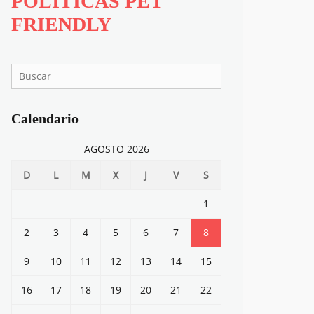
POLITICAS PET
FRIENDLY
Search
for:
Calendario
AGOSTO 2026
D
L
M
X
J
V
S
1
2
3
4
5
6
7
8
9
10
11
12
13
14
15
16
17
18
19
20
21
22