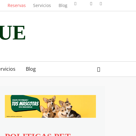
Facebook
Googleplus
Email
Instagram
a
Reservas
Servicios
Blog
UE
Search
rvicios
Blog