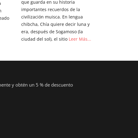
que guarda en su historia
a
importantes recuerdos de la
n
civilización muisca. En lengua
deado
chibcha, Chía quiere decir luna y
era, después de Sogamoso (la
ciudad del sol), el sitio
Leer Más...
mente y obtén un 5 % de descuento