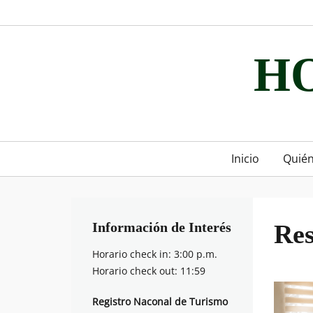
Skip
to
content
H
Primary
Inicio
Quié
menu
Información de Interés
Res
Horario check in: 3:00 p.m.
Horario check out: 11:59
Registro Naconal de Turismo