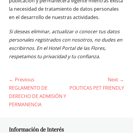
publicación y permanecerá vigente mientras exista
la necesidad de tratamiento de datos personales
en el desarrollo de nuestras actividades.
Si deseas eliminar, actualizar o conocer tus datos
personales registrados con nosotros, no dudes en
escribirnos. En el Hotel Portal de las Flores,
respetamos tu privacidad y tu confianza.
Navegación
← Previous
Next →
de
Previous
Next
REGLAMENTO DE
POLITICAS PET FRIENDLY
entradas
post:
post:
DERECHO DE ADMISIÓN Y
PERMANENCIA
Información de Interés