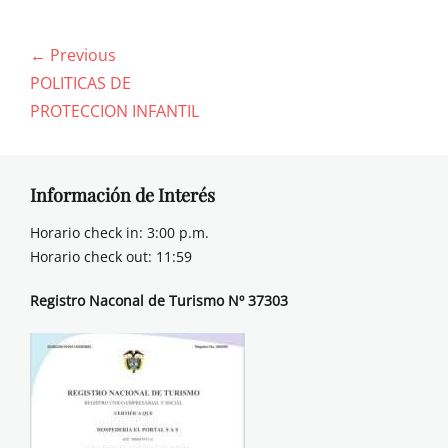
Navegación
← Previous
de
Previous
POLITICAS DE
entradas
post:
PROTECCION INFANTIL
Información de Interés
Horario check in: 3:00 p.m.
Horario check out: 11:59
Registro Naconal de Turismo Nº 37303